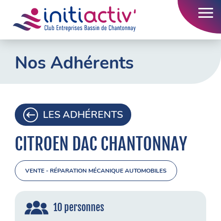
Accueil
Nos Adhérents
L’association
Nos actions
LES ADHÉRENTS
Nos adhérents
Emploi
CITROEN DAC CHANTONNAY
Contact
VENTE - RÉPARATION MÉCANIQUE AUTOMOBILES
10 personnes