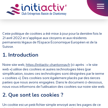
Accueil
L’association
Cette politique de cookies a été mise à jour pour la dernière fois le
21 avril 2022 et s’applique aux citoyens et aux résidents
permanents légaux de l’Espace Économique Européen et de la
Nos actions
Suisse.
1. Introduction
Nos adhérents
https://initiactiv-chantonnay.fr
Notre site web,
(ci-après : « le site
Emploi
web ») utilise des cookies et autres technologies liées (par
simplification, toutes ces technologies sont désignées par le terme
Contact
« cookies »). Des cookies sont également placés par des tierces
parties que nous avons engagées. Dans le document ci-dessous,
nous vous informons de l’utilisation des cookies sur notre site web.
2. Que sont les cookies ?
Un cookie est un petit fichier simple envoyé avec les pages de ce