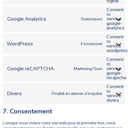
signal
Consent
to
Google Analytics
service
Statistiques
google-
analytics
Consent
to
WordPress
Fonctionnel
service
wordpress
Consent
to
Google reCAPTCHA
service
Marketing/Suivi
google-
recaptcha
Consent
to
Divers
Finalité en attente d’enquête
service
divers
7. Consentement
Lorsque vous visitez notre site web pour la première fois, nous