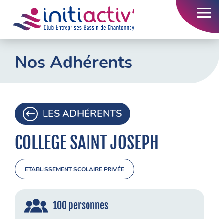
Accueil
Nos Adhérents
L’association
Nos actions
LES ADHÉRENTS
Nos adhérents
Emploi
COLLEGE SAINT JOSEPH
Contact
ETABLISSEMENT SCOLAIRE PRIVÉE
100 personnes