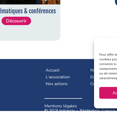
hématiques & conférences
Découvrir
Pour offrir 
cookies pou
consentir à
comportement
Accueil
Nos adhérent
ou de retire
L’association
Emploi
caractéristi
Nos actions
Contact
Ac
Mentions légales
Agence 
© 2021 Initiactiv – Réalisation